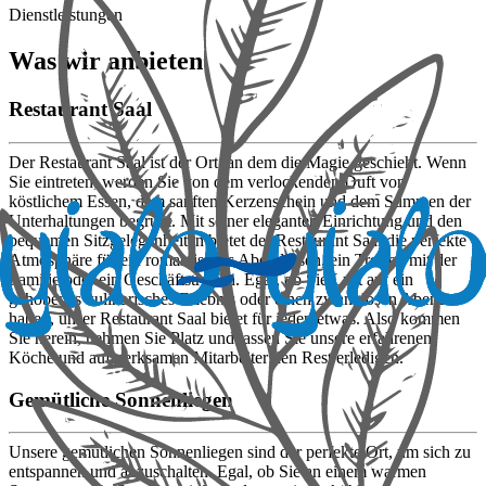
Dienstleistungen
Was wir anbieten
Restaurant Saal
Der Restaurant Saal ist der Ort, an dem die Magie geschieht. Wenn
Sie eintreten, werden Sie von dem verlockenden Duft von
köstlichem Essen, dem sanften Kerzenschein und dem Summen der
Unterhaltungen begrüßt. Mit seiner eleganten Einrichtung und den
bequemen Sitzgelegenheiten bietet der Restaurant Saal die perfekte
Atmosphäre für ein romantisches Abendessen, ein Treffen mit der
Familie oder ein Geschäftstreffen. Egal, ob Sie Lust auf ein
gehobenes kulinarisches Erlebnis oder einen zwanglosen Abend
haben, unser Restaurant Saal bietet für jeden etwas. Also kommen
Sie herein, nehmen Sie Platz und lassen Sie unsere erfahrenen
Köche und aufmerksamen Mitarbeiter den Rest erledigen.
Gemütliche Sonnenliegen
Unsere gemütlichen Sonnenliegen sind der perfekte Ort, um sich zu
entspannen und abzuschalten. Egal, ob Sie an einem warmen