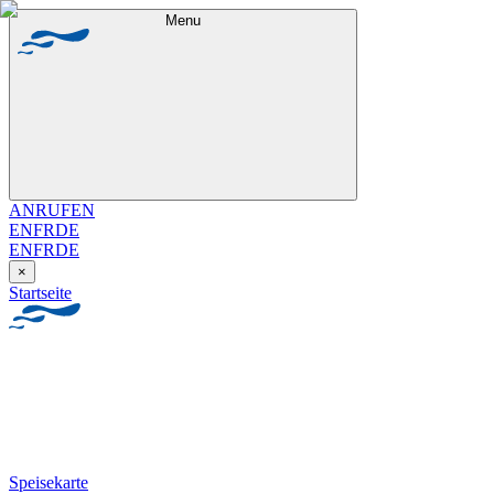
Menu
ANRUFEN
EN
FR
DE
EN
FR
DE
×
Startseite
Speisekarte